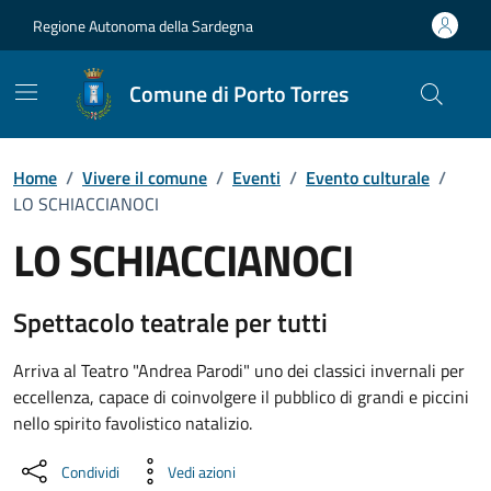
Vai ai contenuti
Vai al Footer
Regione Autonoma della Sardegna
Comune di Porto Torres
Home
/
Vivere il comune
/
Eventi
/
Evento culturale
/
LO SCHIACCIANOCI
LO SCHIACCIANOCI
Dettaglio dell'evento
Spettacolo teatrale per tutti
Arriva al Teatro "Andrea Parodi" uno dei classici invernali per
eccellenza, capace di coinvolgere il pubblico di grandi e piccini
nello spirito favolistico natalizio.
Condividi
Vedi azioni