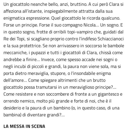
Un giocattolo neanche bello, anzi, bruttino. A cui però Clara si
affeziona all’istante, inspiegabilmente attratta dalla sua
enigmatica espressione. Quel giocattolo le ricorda qualcuno.
Forse un principe. Forse il suo compagno Nicola… Un sogno. E
in questo sogno, frotte di orribili topi-vampiro che, guidati dal
Re dei Topi, si scagliano proprio contro l’indifeso Schiaccianoci
e la sua protettrice. Se non arrivassero in soccorso le bambole
meccaniche, i pupazzi e tutti i giocattoli di Clara, chissà come
andrebbe a finire… Invece, come spesso accade nei sogni o
negli incubi di piccoli e grandi, la paura non viene sola, ma si
porta dietro meraviglia, stupore, o l’insondabile enigma
dell’amore… Come spiegare altrimenti che un brutto
giocattolo possa tramutarsi in un meraviglioso principe?…
Come resistere e non soccombere di fronte a un gigantesco e
orrendo nemico, molto più grande e forte di noi, che è il
desiderio e la paura di un bambino (o, in questo caso, di una
bambina) di diventare grandi?…
LA MESSA IN SCENA