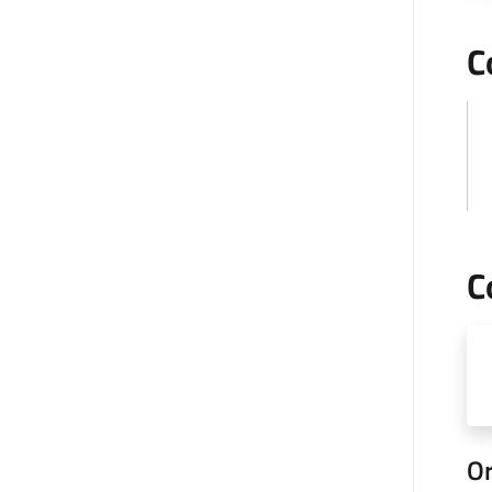
C
C
Or