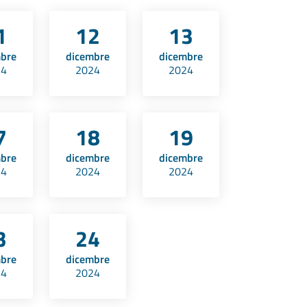
1
12
13
mbre
dicembre
dicembre
24
2024
2024
7
18
19
mbre
dicembre
dicembre
24
2024
2024
3
24
mbre
dicembre
24
2024