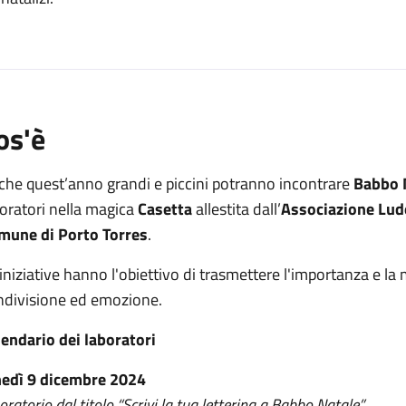
o
os'è
che quest’anno grandi e piccini potranno incontrare
Babbo 
oratori nella magica
Casetta
allestita dall’
Associazione Lud
mune di Porto Torres
.
iniziative hanno l'obiettivo di trasmettere l'importanza e la
ndivisione ed emozione.
lendario dei laboratori
nedì 9 dicembre 2024
oratorio dal titolo “Scrivi la tua letterina a Babbo Natale”