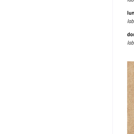
lu
lab
do
lab