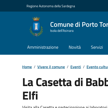
Vai ai contenuti
Vai al Footer
Regione Autonoma della Sardegna
Comune di Porto To
Isola dell’Asinara
Amministrazione
Novità
Servizi
Home
/
Vivere il comune
/
Eventi
/
Evento cultu
La Casetta di Babb
Elfi
Visita alla Casetta e partecipazione ai laboratori 