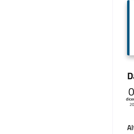
D
dic
2
Al