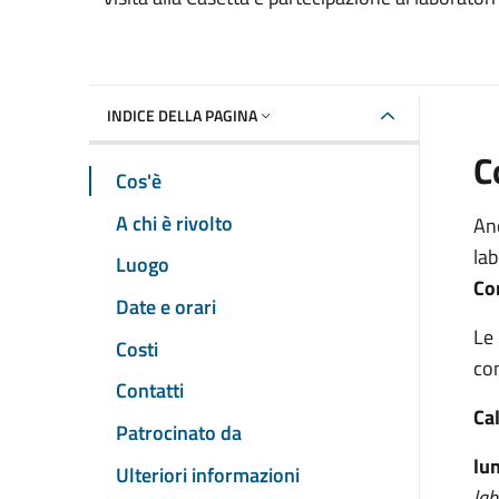
Dettaglio dell'event
INDICE DELLA PAGINA
C
Cos'è
A chi è rivolto
An
lab
Luogo
Co
Date e orari
Le 
Costi
co
Contatti
Ca
Patrocinato da
lu
Ulteriori informazioni
lab