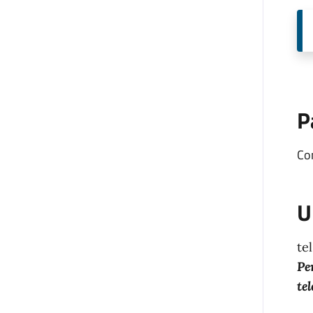
P
Co
U
te
Pe
te