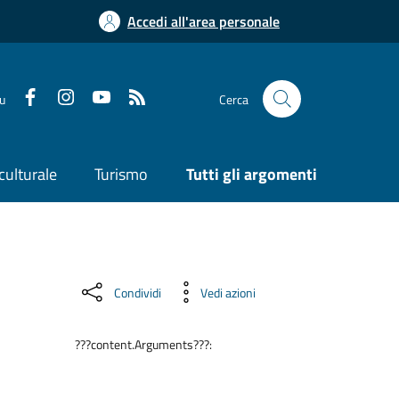
Accedi all'area personale
su
Cerca
culturale
Turismo
Tutti gli argomenti
Condividi
Vedi azioni
???content.Arguments???: