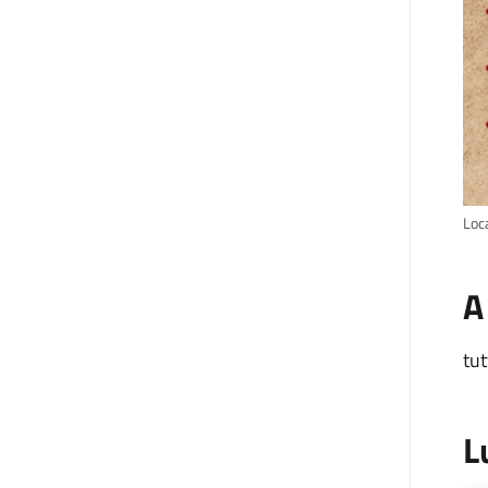
Loca
A
tut
L