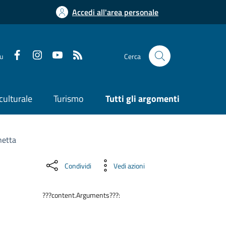
Accedi all'area personale
su
Cerca
culturale
Turismo
Tutti gli argomenti
netta
Condividi
Vedi azioni
???content.Arguments???: