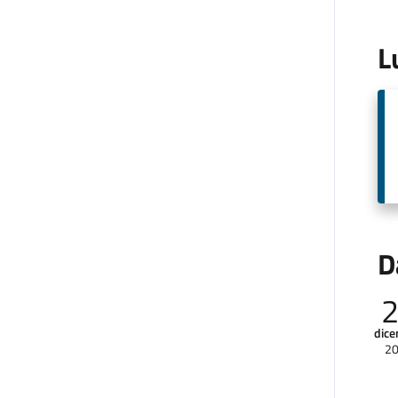
L
D
dic
2