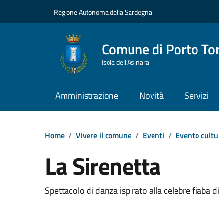
Vai ai contenuti
Vai al Footer
Regione Autonoma della Sardegna
Comune di Porto To
Isola dell’Asinara
Amministrazione
Novità
Servizi
Home
/
Vivere il comune
/
Eventi
/
Evento cultu
La Sirenetta
Dettaglio dell'event
Spettacolo di danza ispirato alla celebre fiaba 