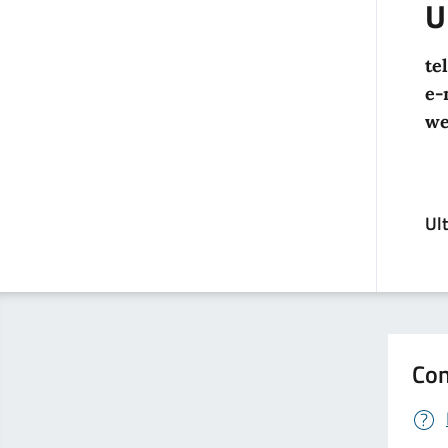
U
tel
e-
we
Ul
Con