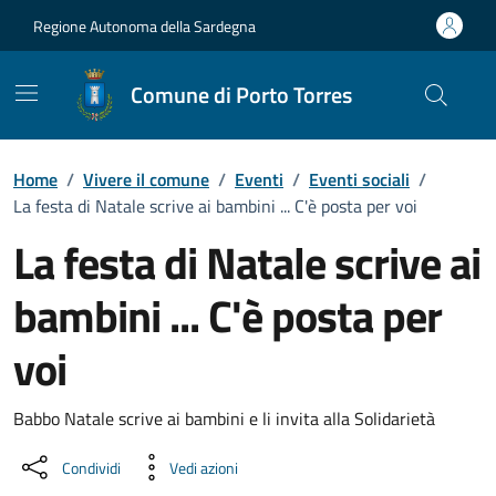
Vai ai contenuti
Vai al Footer
Regione Autonoma della Sardegna
Comune di Porto Torres
Home
/
Vivere il comune
/
Eventi
/
Eventi sociali
/
La festa di Natale scrive ai bambini ... C'è posta per voi
La festa di Natale scrive ai
bambini ... C'è posta per
voi
Dettaglio dell'evento
Babbo Natale scrive ai bambini e li invita alla Solidarietà
Condividi
Vedi azioni