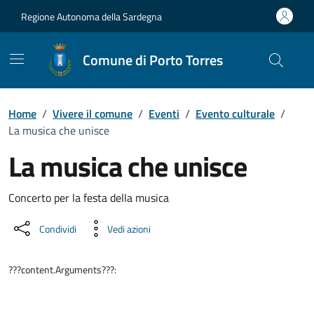
Vai ai contenuti
Vai al Footer
Regione Autonoma della Sardegna
Comune di Porto Torres
Home
/
Vivere il comune
/
Eventi
/
Evento culturale
/
La musica che unisce
La musica che unisce
Dettaglio dell'evento
Concerto per la festa della musica
Condividi
Vedi azioni
???content.Arguments???: