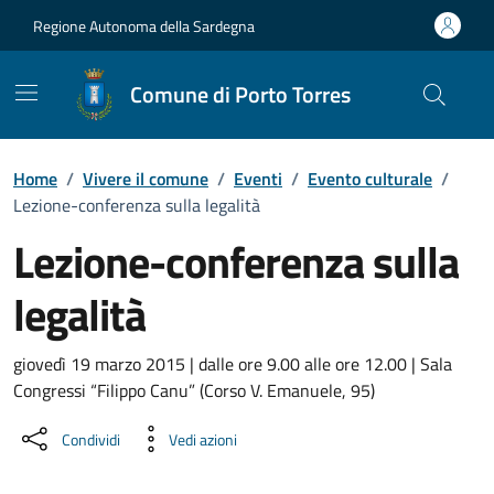
Vai ai contenuti
Vai al Footer
Regione Autonoma della Sardegna
Comune di Porto Torres
Home
/
Vivere il comune
/
Eventi
/
Evento culturale
/
Lezione-conferenza sulla legalità
Lezione-conferenza sulla
legalità
Dettaglio dell'evento
giovedì 19 marzo 2015 | dalle ore 9.00 alle ore 12.00 | Sala
Congressi “Filippo Canu” (Corso V. Emanuele, 95)
Condividi
Vedi azioni