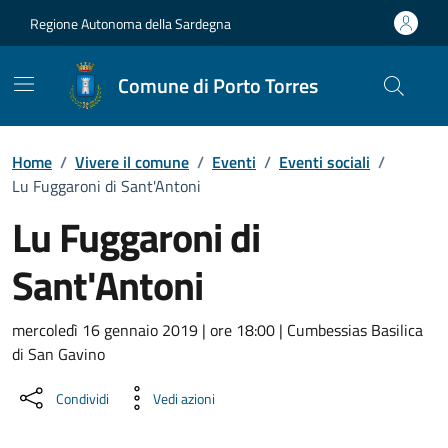
Vai ai contenuti
Vai al Footer
Regione Autonoma della Sardegna
Comune di Porto Torres
Home
/
Vivere il comune
/
Eventi
/
Eventi sociali
/
Lu Fuggaroni di Sant'Antoni
Lu Fuggaroni di
Sant'Antoni
Dettaglio dell'evento
mercoledì 16 gennaio 2019 | ore 18:00 | Cumbessias Basilica
di San Gavino
Condividi
Vedi azioni