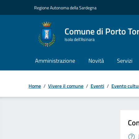
Vai ai contenuti
Vai al Footer
Regione Autonoma della Sardegna
Comune di Porto To
Isola dell’Asinara
Amministrazione
Novità
Servizi
Home
/
Vivere il comune
/
Eventi
/
Evento cultu
Con