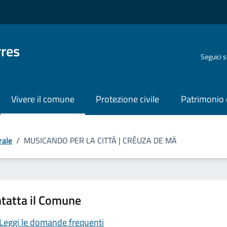
rres
Seguici 
Vivere il comune
Protezione civile
Patrimonio 
rale
/
MUSICANDO PER LA CITTÀ | CRÊUZA DE MÄ
tatta il Comune
Leggi le domande frequenti