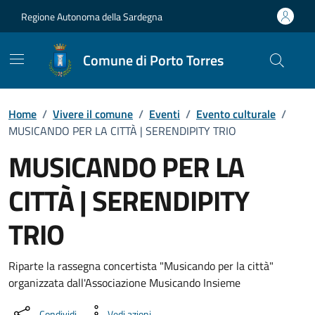
Vai ai contenuti
Vai al Footer
Regione Autonoma della Sardegna
Comune di Porto Torres
Home
/
Vivere il comune
/
Eventi
/
Evento culturale
/
MUSICANDO PER LA CITTÀ | SERENDIPITY TRIO
MUSICANDO PER LA
CITTÀ | SERENDIPITY
TRIO
Dettaglio dell'evento
Riparte la rassegna concertista "Musicando per la città"
organizzata dall'Associazione Musicando Insieme
Condividi
Vedi azioni