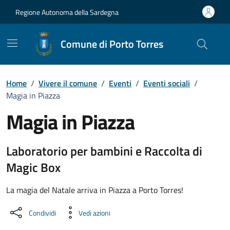
Vai ai contenuti
Vai al Footer
Regione Autonoma della Sardegna
Comune di Porto Torres
Home
/
Vivere il comune
/
Eventi
/
Eventi sociali
/
Magia in Piazza
Magia in Piazza
Dettaglio dell'evento
Laboratorio per bambini e Raccolta di
Magic Box
La magia del Natale arriva in Piazza a Porto Torres!
Condividi
Vedi azioni