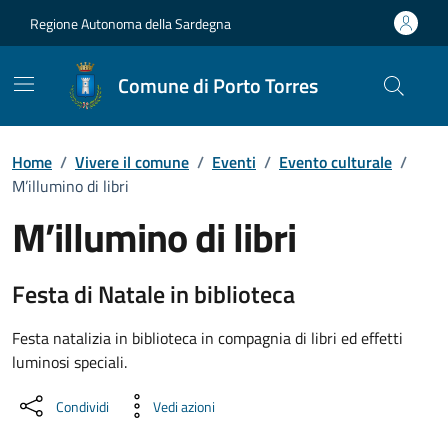
Vai ai contenuti
Vai al Footer
Regione Autonoma della Sardegna
Comune di Porto Torres
Home
/
Vivere il comune
/
Eventi
/
Evento culturale
/
M’illumino di libri
M’illumino di libri
Dettaglio dell'evento
Festa di Natale in biblioteca
Festa natalizia in biblioteca in compagnia di libri ed effetti
luminosi speciali.
Condividi
Vedi azioni