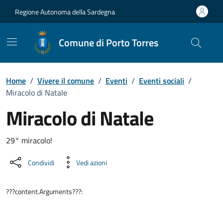
Vai ai contenuti
Vai al Footer
Regione Autonoma della Sardegna
Comune di Porto Torres
Home
/
Vivere il comune
/
Eventi
/
Eventi sociali
/
Miracolo di Natale
Miracolo di Natale
Dettaglio dell'evento
29° miracolo!
Condividi
Vedi azioni
???content.Arguments???: