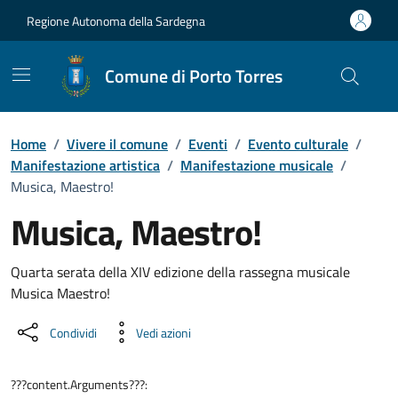
Vai ai contenuti
Vai al Footer
Regione Autonoma della Sardegna
Comune di Porto Torres
Home
/
Vivere il comune
/
Eventi
/
Evento culturale
/
Manifestazione artistica
/
Manifestazione musicale
/
Musica, Maestro!
Musica, Maestro!
Dettaglio dell'evento
Quarta serata della XIV edizione della rassegna musicale
Musica Maestro!
Condividi
Vedi azioni
???content.Arguments???: