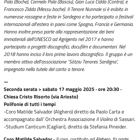
Pala (Boche), Carmelo Pala (Basciu), Gian Luca Cidda (Contra), e
Francesco Zidda (Messu boche). Il Tenore Nunnale si è esibito in
numerose rassegne e feste in Sardegna e ha partecipato a festival
internazionali all'estero in paesi come Spagna, Francia e Germania.
Hanno inoltre preso parte alla rappresentazione dei beni
immateriali dell'UNESCO ad Agrigento nel 2017 e hanno
partecipato a progetti discografici, docufilm e documentari. Nel
2018 hanno inciso il loro primo lavoro discografico. Il gruppo è un
membro attivo dell'associazione "Sòtziu Tenores Sardigna",
impegnata nella tutela del canto a tenore.
---
Seconda serata > sabato 17 maggio 2025 · ore 20:30 ·
Chiesa Cristo Risorto (via Ariosto)
Polifonie di tutti i tempi
-Coro Matilde Salvador (Alghero) diretto da Paolo Carta e
accompagnato dall’ Orchestra Associazione
Il Violino
di Sassari.
-Studium Canticum (Cagliari), diretto da Stefania Pineider.
Coro Matilde Salvador ·
Il coro, costituito ad Alghero, fa parte