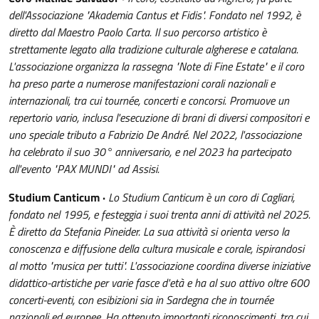
dell'Associazione "Akademia Cantus et Fidis". Fondato nel 1992, è
diretto dal Maestro Paolo Carta. Il suo percorso artistico è
strettamente legato alla tradizione culturale algherese e catalana.
L'associazione organizza la rassegna "Note di Fine Estate" e il coro
ha preso parte a numerose manifestazioni corali nazionali e
internazionali, tra cui tournée, concerti e concorsi. Promuove un
repertorio vario, inclusa l'esecuzione di brani di diversi compositori e
uno speciale tributo a Fabrizio De André. Nel 2022, l'associazione
ha celebrato il suo 30° anniversario, e nel 2023 ha partecipato
all'evento "PAX MUNDI" ad Assisi.
Studium Canticum ·
Lo Studium Canticum è un coro di Cagliari,
fondato nel 1995, e festeggia i suoi trenta anni di attività nel 2025.
È diretto da Stefania Pineider. La sua attività si orienta verso la
conoscenza e diffusione della cultura musicale e corale, ispirandosi
al motto "musica per tutti". L'associazione coordina diverse iniziative
didattico-artistiche per varie fasce d'età e ha al suo attivo oltre 600
concerti-eventi, con esibizioni sia in Sardegna che in tournée
nazionali ed europee. Ha ottenuto importanti riconoscimenti, tra cui