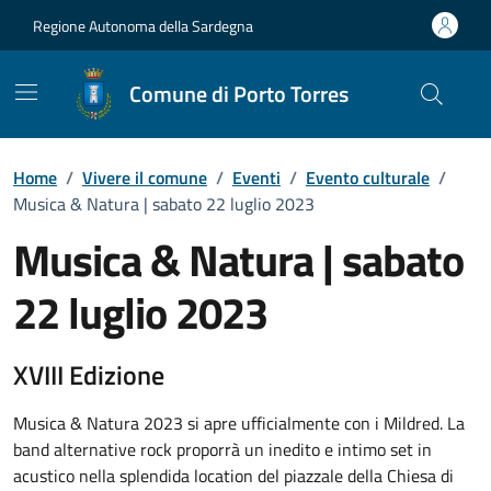
Vai ai contenuti
Vai al Footer
Regione Autonoma della Sardegna
Comune di Porto Torres
Home
/
Vivere il comune
/
Eventi
/
Evento culturale
/
Musica & Natura | sabato 22 luglio 2023
Musica & Natura | sabato
22 luglio 2023
Dettaglio dell'evento
XVIII Edizione
Musica & Natura 2023 si apre ufficialmente con i Mildred. La
band alternative rock proporrà un inedito e intimo set in
acustico nella splendida location del piazzale della Chiesa di