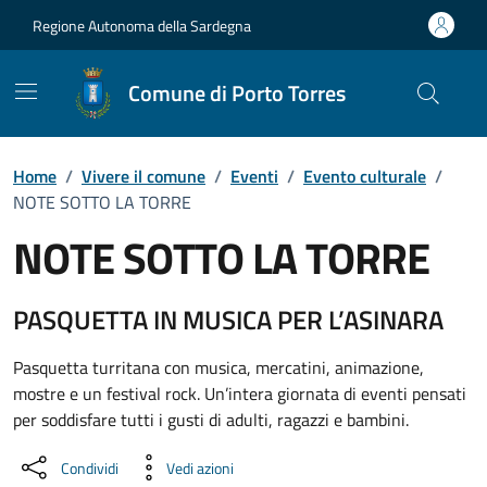
Vai ai contenuti
Vai al Footer
Regione Autonoma della Sardegna
Comune di Porto Torres
Home
/
Vivere il comune
/
Eventi
/
Evento culturale
/
NOTE SOTTO LA TORRE
NOTE SOTTO LA TORRE
Dettaglio dell'evento
PASQUETTA IN MUSICA PER L’ASINARA
Pasquetta turritana con musica, mercatini, animazione,
mostre e un festival rock. Un’intera giornata di eventi pensati
per soddisfare tutti i gusti di adulti, ragazzi e bambini.
Condividi
Vedi azioni