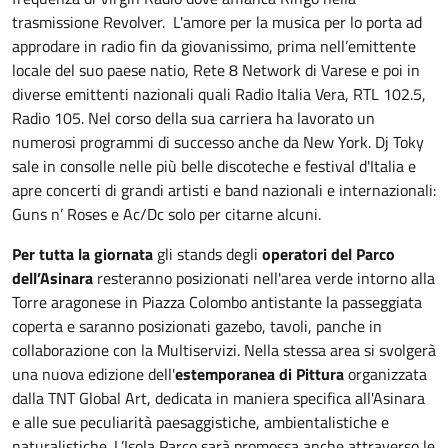
trasmissione Revolver. L'amore per la musica per lo porta ad
approdare in radio fin da giovanissimo, prima nell’emittente
locale del suo paese natio, Rete 8 Network di Varese e poi in
diverse emittenti nazionali quali Radio Italia Vera, RTL 102.5,
Radio 105. Nel corso della sua carriera ha lavorato un
numerosi programmi di successo anche da New York. Dj Toky
sale in consolle nelle più belle discoteche e festival d'Italia e
apre concerti di grandi artisti e band nazionali e internazionali:
Guns n’ Roses e Ac/Dc solo per citarne alcuni.
Per tutta la giornata
gli stands degli
operatori del Parco
dell’Asinara
resteranno posizionati nell'area verde intorno alla
Torre aragonese in Piazza Colombo antistante la passeggiata
coperta e saranno posizionati gazebo, tavoli, panche in
collaborazione con la Multiservizi. Nella stessa area si svolgerà
una nuova edizione dell'
estemporanea di Pittura
organizzata
dalla TNT Global Art, dedicata in maniera specifica all'Asinara
e alle sue peculiarità paesaggistiche, ambientalistiche e
naturalistiche. L’Isola Parco sarà promossa anche attraverso le