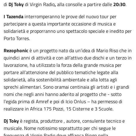
di
Dj Toky
di Virgin Radio
,
alla consolle a partire dalle
20:30
.
I Tazenda
interromperanno le prove del nuovo tour per
partecipare a questa importante occasione di musica e
solidarietà e proporranno uno spettacolo speciale e inedito per
Porto Torres.
Rezophonic
è un progetto nato da un’idea di Mario Riso che in
quindici anni di attività e con all’attivo due dischi e un terzo in
lavorazione, ha utilizzato la forza della grande musica per
portare all’attenzione del pubblico tematiche legate alla
solidarietà, alla sostenibilità ambientale e alla lotta agli
sprechi alimentari. Sono oramai centinaia gli artisti e i grandi
nomi che negli anni hanno aderito al progetto che - sotto
l’egida prima di Amref e poi di Icio Onlus – ha permesso di
realizzare in Africa 175 Pozzi, 15 Cisterne e 3 Scuole.
Dj Toky
è regista, produttore , autore, consulente tecnico e
musicale. Nome notissimo soprattutto per chi segue le
frequenza di Virgin Radio dove affianca Ringo nella