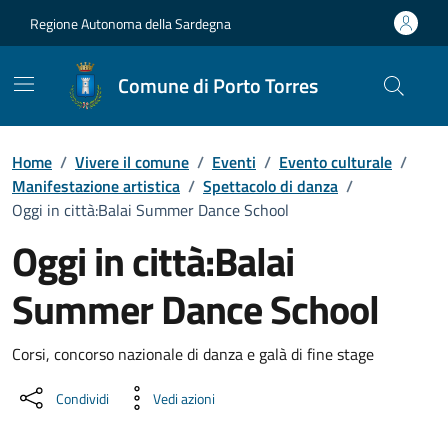
Vai ai contenuti
Vai al Footer
Regione Autonoma della Sardegna
Comune di Porto Torres
Home
/
Vivere il comune
/
Eventi
/
Evento culturale
/
Manifestazione artistica
/
Spettacolo di danza
/
Oggi in città:Balai Summer Dance School
Oggi in città:Balai
Summer Dance School
Dettaglio dell'evento
Corsi, concorso nazionale di danza e galà di fine stage
Condividi
Vedi azioni