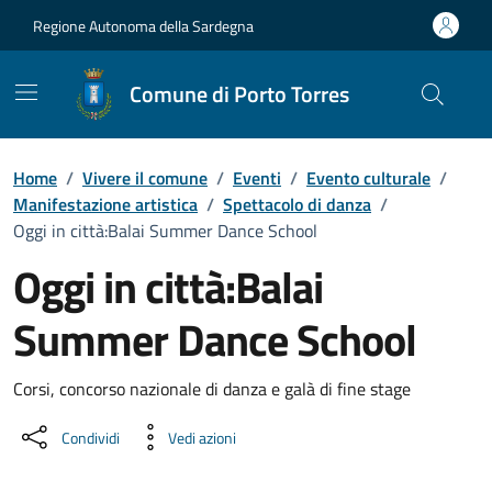
Vai ai contenuti
Vai al Footer
Regione Autonoma della Sardegna
Comune di Porto Torres
Home
/
Vivere il comune
/
Eventi
/
Evento culturale
/
Manifestazione artistica
/
Spettacolo di danza
/
Oggi in città:Balai Summer Dance School
Oggi in città:Balai
Summer Dance School
Dettaglio dell'evento
Corsi, concorso nazionale di danza e galà di fine stage
Condividi
Vedi azioni