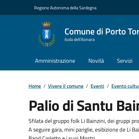
Vai ai contenuti
Vai al Footer
Regione Autonoma della Sardegna
Comune di Porto To
Isola dell’Asinara
Amministrazione
Novità
Servizi
Home
/
Vivere il comune
/
Eventi
/
Evento cultu
Palio di Santu Ba
Dettaglio dell'event
Sfilata del gruppo folk Li Bainzini, dei gruppi pr
A seguire gara, mini pariglie, esibizione de Li Ba
Band Carletto e i suoi Mostri.