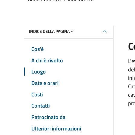
INDICE DELLA PAGINA
C
Cos'è
A chi è rivolto
L'e
de
Luogo
ini
Date e orari
Ore
Costi
cav
pr
Contatti
Patrocinato da
Ulteriori informazioni