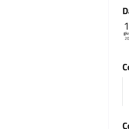
D
gi
2
C
C