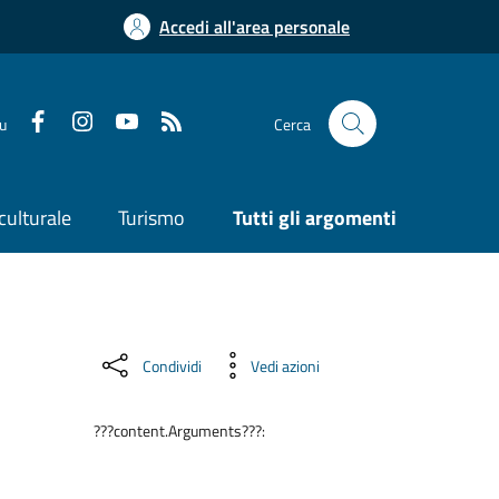
Accedi all'area personale
su
Cerca
culturale
Turismo
Tutti gli argomenti
Condividi
Vedi azioni
???content.Arguments???: