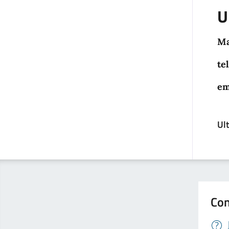
U
Ma
tel
em
Ul
Con