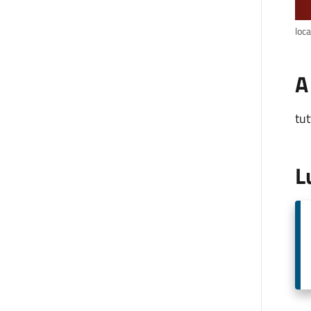
loc
A
tut
L