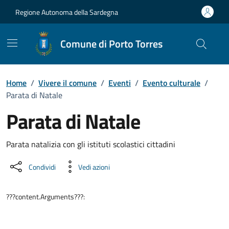
Vai ai contenuti
Vai al Footer
Regione Autonoma della Sardegna
Comune di Porto Torres
Home
/
Vivere il comune
/
Eventi
/
Evento culturale
/
Parata di Natale
Parata di Natale
Dettaglio dell'evento
Parata natalizia con gli istituti scolastici cittadini
Condividi
Vedi azioni
???content.Arguments???: