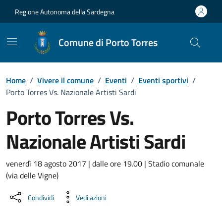
Vai ai contenuti
Vai al Footer
Regione Autonoma della Sardegna
Comune di Porto Torres
Home
/
Vivere il comune
/
Eventi
/
Eventi sportivi
/
Porto Torres Vs. Nazionale Artisti Sardi
Porto Torres Vs.
Nazionale Artisti Sardi
Dettaglio dell'evento
venerdì 18 agosto 2017 | dalle ore 19.00 | Stadio comunale
(via delle Vigne)
Condividi
Vedi azioni