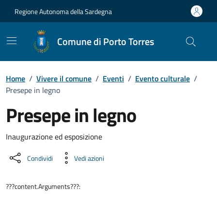
Vai ai contenuti
Vai al Footer
Regione Autonoma della Sardegna
Comune di Porto Torres
Home
/
Vivere il comune
/
Eventi
/
Evento culturale
/
Presepe in legno
Presepe in legno
Dettaglio dell'evento
Inaugurazione ed esposizione
Condividi
Vedi azioni
???content.Arguments???: