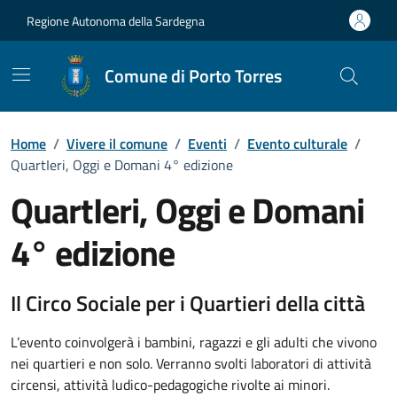
Vai ai contenuti
Vai al Footer
Regione Autonoma della Sardegna
Comune di Porto Torres
Home
/
Vivere il comune
/
Eventi
/
Evento culturale
/
QuartIeri, Oggi e Domani 4° edizione
QuartIeri, Oggi e Domani
4° edizione
Dettaglio dell'evento
Il Circo Sociale per i Quartieri della città
L’evento coinvolgerà i bambini, ragazzi e gli adulti che vivono
nei quartieri e non solo. Verranno svolti laboratori di attività
circensi, attività ludico-pedagogiche rivolte ai minori.