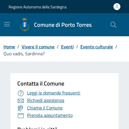
Vai ai contenuti
Vai al Footer
Regione Autonoma della Sardegna
Comune di Porto Torres
Home
/
Vivere il comune
/
Eventi
/
Evento culturale
/
Quo vadis, Sardinna?
Contatta il Comune
Leggi le domande frequenti
Richiedi assistenza
Chiama il Comune
Prenota appuntamento