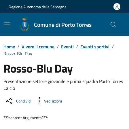
Vai ai contenuti
Vai al Footer
Regione Autonoma della Sardegna
Comune di Porto Torres
Home
/
Vivere il comune
/
Eventi
/
Eventi sportivi
/
Rosso-Blu Day
Rosso-Blu Day
Dettaglio dell'evento
Presentazione settore giovanile e prima squadra Porto Torres
Calcio
Condividi
Vedi azioni
???content.Arguments???: