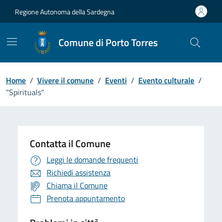
Vai ai contenuti
Vai al Footer
Regione Autonoma della Sardegna
Comune di Porto Torres
Home
/
Vivere il comune
/
Eventi
/
Evento culturale
/
"Spirituals"
Contatta il Comune
Leggi le domande frequenti
Richiedi assistenza
Chiama il Comune
Prenota appuntamento