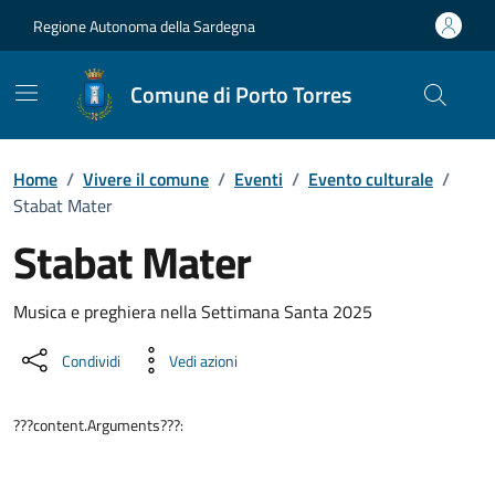
Vai ai contenuti
Vai al Footer
Regione Autonoma della Sardegna
Comune di Porto Torres
Home
/
Vivere il comune
/
Eventi
/
Evento culturale
/
Stabat Mater
Stabat Mater
Dettaglio dell'evento
Musica e preghiera nella Settimana Santa 2025
Condividi
Vedi azioni
???content.Arguments???: