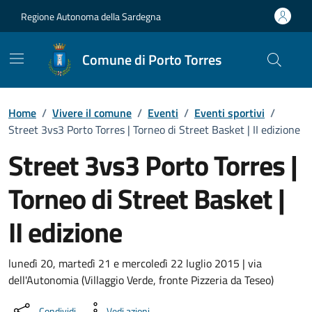
Vai ai contenuti
Vai al Footer
Regione Autonoma della Sardegna
Comune di Porto Torres
Home
/
Vivere il comune
/
Eventi
/
Eventi sportivi
/
Street 3vs3 Porto Torres | Torneo di Street Basket | II edizione
Street 3vs3 Porto Torres |
Torneo di Street Basket |
II edizione
Dettaglio dell'evento
lunedì 20, martedì 21 e mercoledì 22 luglio 2015 | via
dell'Autonomia (Villaggio Verde, fronte Pizzeria da Teseo)
Condividi
Vedi azioni