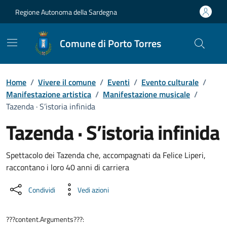
Vai ai contenuti
Vai al Footer
Regione Autonoma della Sardegna
Comune di Porto Torres
Home
/
Vivere il comune
/
Eventi
/
Evento culturale
/
Manifestazione artistica
/
Manifestazione musicale
/
Tazenda · S’istoria infinida
Tazenda · S’istoria infinida
Dettaglio dell'evento
Spettacolo dei Tazenda che, accompagnati da Felice Liperi,
raccontano i loro 40 anni di carriera
Condividi
Vedi azioni
???content.Arguments???: