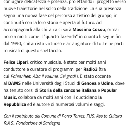
coniugare delicatezza e potenza, proiettando il progetto verso
nuove traiettorie nel solco della tradizione. La sua presenza
segna una nuova fase del percorso artistico del gruppo, in
continuità con la loro storia e aperta al futuro. Ad
accompagnarli alla chitarra ci sarà
Massimo Cossu
, ormai
noto a molti come il “quarto Tazenda” in quanto li segue fin
dal 1990, chitarrista virtuoso e arrangiatore di tutte pe parti
musicali di questo spettacolo.
Felice Liperi
, critico musicale, è stato per molti anni
conduttore e curatore di programmi per
Radio3
(tra
cui
Fahrenheit
,
Alza il volume
,
Sei gradi
). È stato docente
al
DAMS
nelle Università degli Studi di
Genova
e
Udine
, dove
ha tenuto corsi di
Storia della canzone italiana
e
Popular
Music,
collabora da molti anni con il quotidiano
la
Repubblica
ed è autore di numerosi volumi e saggi.
Con il contributo del Comune di Porto Torres, FUS, Ass.to Cultura
R.A.S., Fondazione di Sardegna