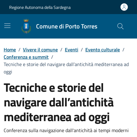
Vai ai contenuti
Vai al Footer
Regione Autonoma della Sardegna
Comune di Porto Torres
Home
/
Vivere il comune
/
Eventi
/
Evento culturale
/
Conferenza e summit
/
Tecniche e storie del navigare dall’antichità mediterranea ad
oggi
Tecniche e storie del
navigare dall’antichità
mediterranea ad oggi
Dettaglio dell'evento
Conferenza sulla navigazione dall'antichità ai tempi moderni