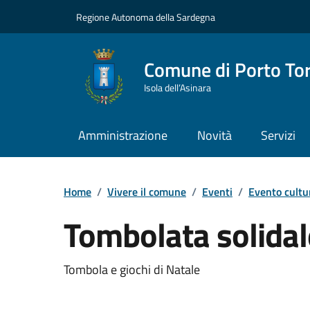
Vai ai contenuti
Vai al Footer
Regione Autonoma della Sardegna
Comune di Porto To
Isola dell’Asinara
Amministrazione
Novità
Servizi
Home
/
Vivere il comune
/
Eventi
/
Evento cultu
Tombolata solidal
Dettaglio dell'event
Tombola e giochi di Natale