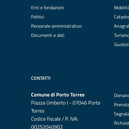
Enti e fondazioni
Mobilità
Politici
Catasto
Personale amministrativo
Anagraf
Documenti e dati
Turism
Giustiz
CONTATTI
Comune di Porto Torres
Domand
Piazza Umberto I - 07046 Porto
Prenot
Torres
Segnala
Codice fiscale / P. IVA:
Richies
00252040902