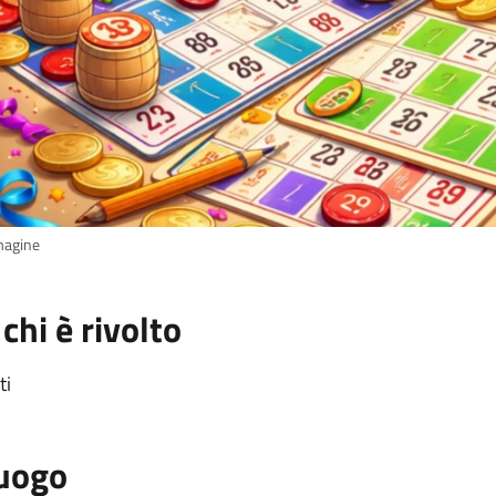
agine
 chi è rivolto
ti
uogo