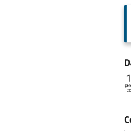
D
gen
2
C