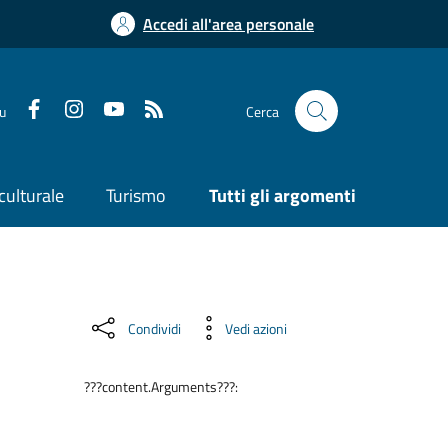
Accedi all'area personale
su
Cerca
culturale
Turismo
Tutti gli argomenti
Condividi
Vedi azioni
???content.Arguments???: