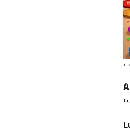
imm
A
Tut
L