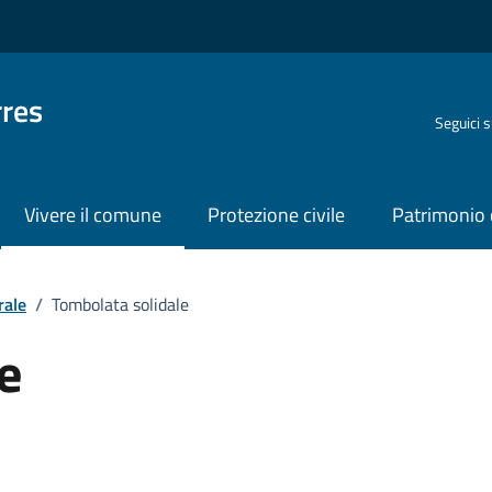
rres
Seguici 
Vivere il comune
Protezione civile
Patrimonio 
rale
/
Tombolata solidale
e
o