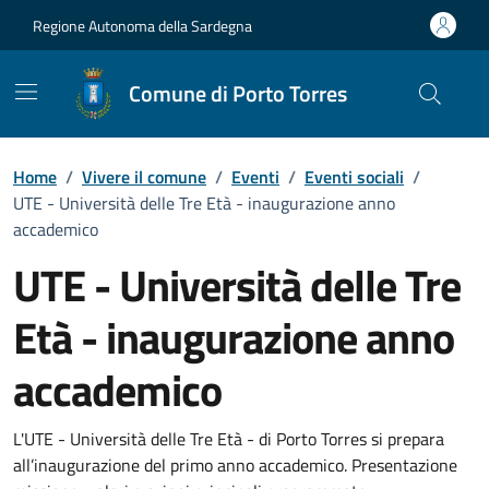
Vai ai contenuti
Vai al Footer
Regione Autonoma della Sardegna
Comune di Porto Torres
Home
/
Vivere il comune
/
Eventi
/
Eventi sociali
/
UTE - Università delle Tre Età - inaugurazione anno
accademico
UTE - Università delle Tre
Età - inaugurazione anno
accademico
Dettaglio dell'evento
L'UTE - Università delle Tre Età - di Porto Torres si prepara
all’inaugurazione del primo anno accademico. Presentazione