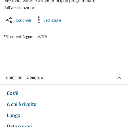
missione, valori e azioni principali programmate
dall’associazione
Condividi
Vedi azioni
???content.Arguments???:
INDICE DELLA PAGINA
Cos'è
A chi è rivolto
Luogo
Date e orari