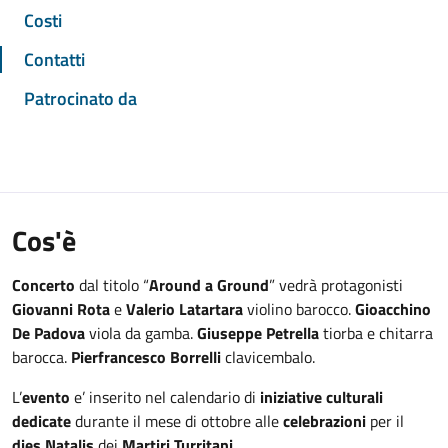
Costi
Contatti
Patrocinato da
Cos'è
Concerto
dal titolo “
Around a Ground
” vedrà protagonisti
Giovanni Rota
e
Valerio Latartara
violino barocco.
Gioacchino
De Padova
viola da gamba.
Giuseppe Petrella
tiorba e chitarra
barocca.
Pierfrancesco Borrelli
clavicembalo.
L’
evento
e’ inserito nel calendario di
iniziative culturali
dedicate
durante il mese di ottobre alle
celebrazioni
per il
dies Natalis
dei
Martiri Turritani
.