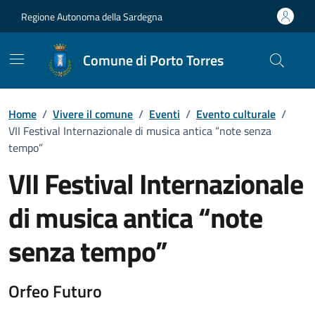
Vai ai contenuti
Vai al Footer
Regione Autonoma della Sardegna
Comune di Porto Torres
Home
/
Vivere il comune
/
Eventi
/
Evento culturale
/
VII Festival Internazionale di musica antica “note senza
tempo”
VII Festival Internazionale
di musica antica “note
senza tempo”
Dettaglio dell'evento
Orfeo Futuro