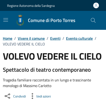
Vai ai contenuti
Vai al Footer
Regione Autonoma della Sardegna
Comune di Porto Torres
Home
/
Vivere il comune
/
Eventi
/
Evento culturale
/
VOLEVO VEDERE IL CIELO
VOLEVO VEDERE IL CIELO
Dettaglio dell'evento
Spettacolo di teatro contemporaneo
Tragedia familiare raccontata in un lungo e trascinante
monologo di Massimo Carlotto
Condividi
Vedi azioni