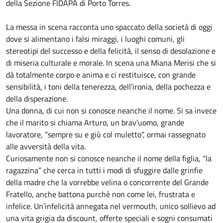
della Sezione FIDAPA di Porto Torres.
La messa in scena racconta uno spaccato della società di oggi
dove si alimentano i falsi miraggi, i luoghi comuni, gli
stereotipi del successo e della felicità, il senso di desolazione e
di miseria culturale e morale. In scena una Miana Merisi che si
dà totalmente corpo e anima e ci restituisce, con grande
sensibilità, i toni della tenerezza, dell’ironia, della pochezza e
della disperazione.
Una donna, di cui non si conosce neanche il nome. Si sa invece
che il marito si chiama Arturo, un brav’uomo, grande
lavoratore, “sempre su e giù col muletto”, ormai rassegnato
alle avversità della vita.
Curiosamente non si conosce neanche il nome della figlia, “la
ragazzina” che cerca in tutti i modi di sfuggire dalle grinfie
della madre che la vorrebbe velina o concorrente del Grande
Fratello, anche battona purchè non come lei, frustrata e
infelice. Un’infelicità annegata nel vermouth, unico sollievo ad
una vita grigia da discount, offerte speciali e sogni consumati