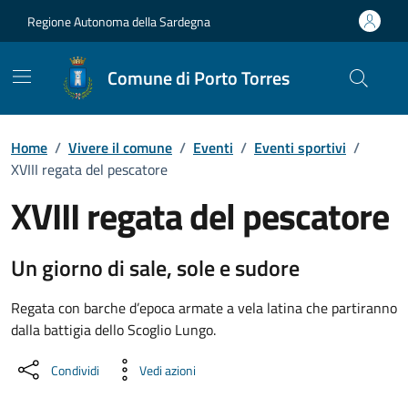
Vai ai contenuti
Vai al Footer
Regione Autonoma della Sardegna
Comune di Porto Torres
Home
/
Vivere il comune
/
Eventi
/
Eventi sportivi
/
XVIII regata del pescatore
XVIII regata del pescatore
Dettaglio dell'evento
Un giorno di sale, sole e sudore
Regata con barche d’epoca armate a vela latina che partiranno
dalla battigia dello Scoglio Lungo.
Condividi
Vedi azioni