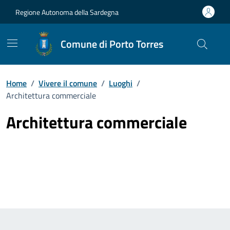
Vai ai contenuti
Vai al Footer
Regione Autonoma della Sardegna
Comune di Porto Torres
Home
/
Vivere il comune
/
Luoghi
/
Architettura commerciale
Architettura commerciale