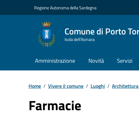
Vai ai contenuti
Vai al Footer
Regione Autonoma della Sardegna
Comune di Porto To
Isola dell’Asinara
Amministrazione
Novità
Servizi
Home
/
Vivere il comune
/
Luoghi
/
Architettur
Farmacie