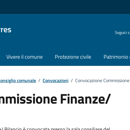
rres
Seguici 
Vivere il comune
Protezione civile
Patrimonio 
onsiglio comunale
/
Convocazioni
/
Convocazione Commissione 
mmissione Finanze/
Bilancio è convocata presso la sala consiliare del