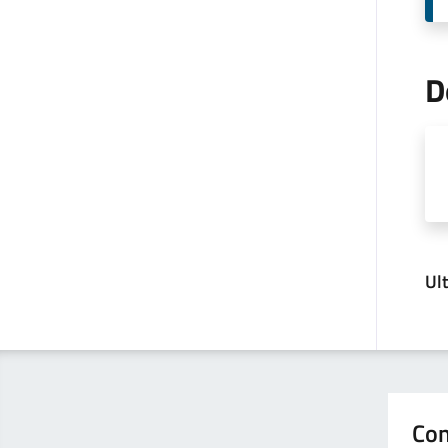
D
Ul
Con