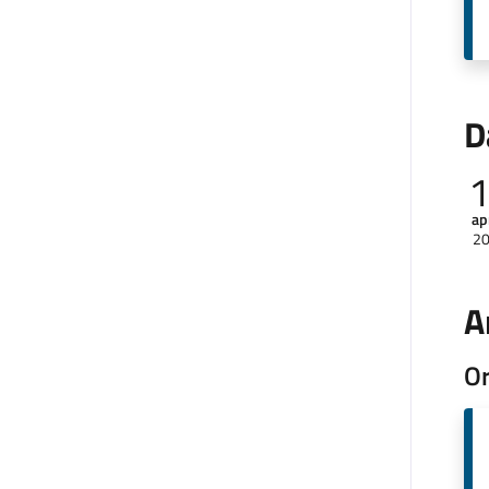
D
ap
2
A
Or