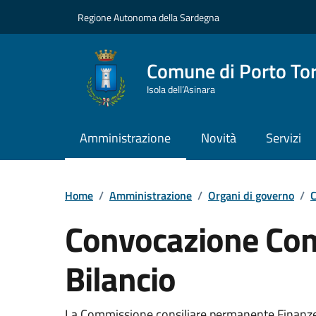
Vai ai contenuti
Vai al Footer
Regione Autonoma della Sardegna
Comune di Porto To
Isola dell’Asinara
Amministrazione
Novità
Servizi
Home
/
Amministrazione
/
Organi di governo
/
C
Convocazione Co
Bilancio
???portal.DettaglioConvocazione???
La Commissione consiliare permanente Finanze/ 