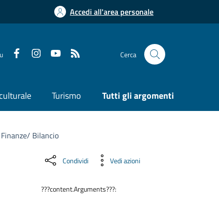
Accedi all'area personale
su
Cerca
culturale
Turismo
Tutti gli argomenti
Finanze/ Bilancio
Condividi
Vedi azioni
???content.Arguments???: