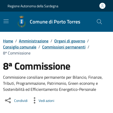
Vai ai contenuti
Vai al Footer
Regione Autonoma della Sardegna
Comune di Porto Torres
Home
/
Amministrazione
/
Organi di governo
/
Consiglio comunale
/
Commissioni permanenti
/
8ª Commissione
8ª Commissione
Dettaglio dell'unità organizzati
Commissione consiliare permanente per Bilancio, Finanze,
Tributi, Programmazione, Patrimonio, Green economy e
Sostenibilità ed Efficientamento Energetico-Personale
Condividi
Vedi azioni