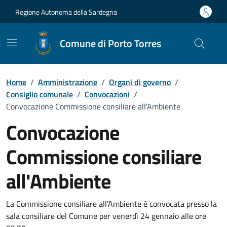
Vai ai contenuti
Vai al Footer
Regione Autonoma della Sardegna
Comune di Porto Torres
Home
/
Amministrazione
/
Organi di governo
/
Consiglio comunale
/
Convocazioni
/
Convocazione Commissione consiliare all'Ambiente
Convocazione
Commissione consiliare
all'Ambiente
???portal.DettaglioConvocazione???
La Commissione consiliare all'Ambiente è convocata presso la
sala consiliare del Comune per venerdì 24 gennaio alle ore