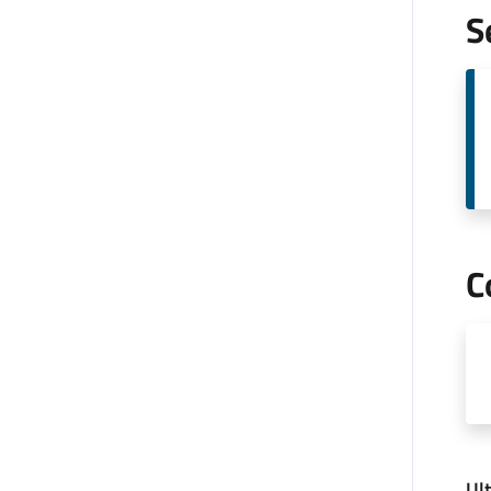
S
C
Ul