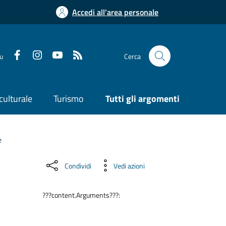
Accedi all'area personale
su
Cerca
culturale
Turismo
Tutti gli argomenti
e
Condividi
Vedi azioni
???content.Arguments???: