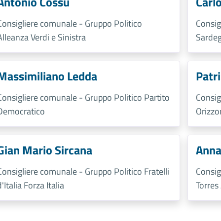
Antonio Cossu
Carl
Consigliere comunale - Gruppo Politico
Consig
Alleanza Verdi e Sinistra
Sardeg
Massimiliano Ledda
Patr
Consigliere comunale - Gruppo Politico Partito
Consig
Democratico
Orizz
Gian Mario Sircana
Anna
Consigliere comunale - Gruppo Politico Fratelli
Consig
d'Italia Forza Italia
Torres