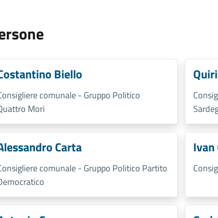
ersone
Costantino Biello
Quir
Consigliere comunale - Gruppo Politico
Consig
Quattro Mori
Sardeg
Alessandro Carta
Ivan
Consigliere comunale - Gruppo Politico Partito
Consig
Democratico