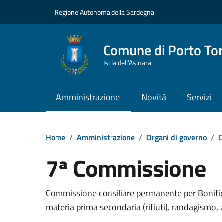
Vai ai contenuti
Vai al Footer
Regione Autonoma della Sardegna
Comune di Porto To
Isola dell’Asinara
Amministrazione
Novità
Servizi
Home
/
Amministrazione
/
Organi di governo
/
C
7ª Commissione
Dettaglio dell'unità 
Commissione consiliare permanente per Bonifi
materia prima secondaria (rifiuti), randagismo, 