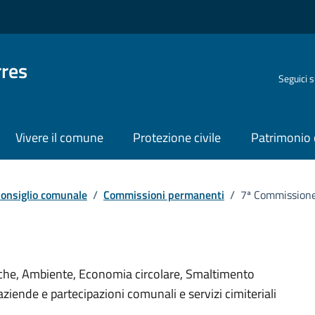
rres
Seguici 
Vivere il comune
Protezione civile
Patrimonio 
onsiglio comunale
/
Commissioni permanenti
/
7ª Commission
organizzativa
che, Ambiente, Economia circolare, Smaltimento
aziende e partecipazioni comunali e servizi cimiteriali