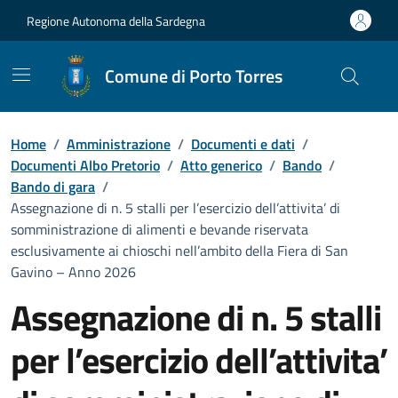
Vai ai contenuti
Vai al Footer
Regione Autonoma della Sardegna
Comune di Porto Torres
Home
/
Amministrazione
/
Documenti e dati
/
Documenti Albo Pretorio
/
Atto generico
/
Bando
/
Bando di gara
/
Assegnazione di n. 5 stalli per l’esercizio dell’attivita’ di
somministrazione di alimenti e bevande riservata
esclusivamente ai chioschi nell’ambito della Fiera di San
Gavino – Anno 2026
Assegnazione di n. 5 stalli
per l’esercizio dell’attivita’