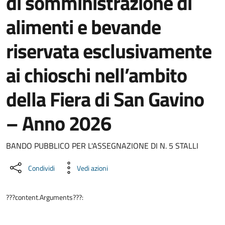
di somministrazione di
alimenti e bevande
riservata esclusivamente
ai chioschi nell’ambito
della Fiera di San Gavino
– Anno 2026
Dettaglio del documento
BANDO PUBBLICO PER L'ASSEGNAZIONE DI N. 5 STALLI
Condividi
Vedi azioni
???content.Arguments???: