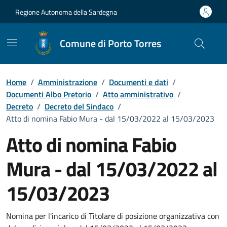
Vai ai contenuti
Vai al Footer
Regione Autonoma della Sardegna
Comune di Porto Torres
Home
/
Amministrazione
/
Documenti e dati
/
Documenti Albo Pretorio
/
Atto amministrativo
/
Decreto
/
Decreto del Sindaco
/
Atto di nomina Fabio Mura - dal 15/03/2022 al 15/03/2023
Atto di nomina Fabio
Mura - dal 15/03/2022 al
15/03/2023
Dettaglio del documento
Nomina per l'incarico di Titolare di posizione organizzativa con