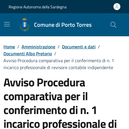
Vai ai contenuti
Vai al Footer
Regione Autonoma della Sardegna
Comune di Porto Torres
Home
/
Amministrazione
/
Documenti e dati
/
Documenti Albo Pretorio
/
Avviso Procedura comparativa per il conferimento di n. 1
incarico professionale di revisore contabile indipendente
Avviso Procedura
comparativa per il
conferimento di n. 1
incarico professionale di