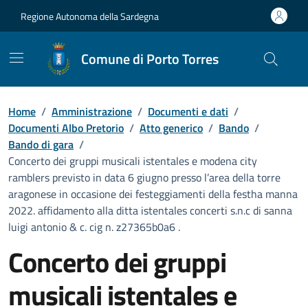
Vai ai contenuti
Vai al Footer
Regione Autonoma della Sardegna
Comune di Porto Torres
Home
/
Amministrazione
/
Documenti e dati
/
Documenti Albo Pretorio
/
Atto generico
/
Bando
/
Bando di gara
/
Concerto dei gruppi musicali istentales e modena city
ramblers previsto in data 6 giugno presso l’area della torre
aragonese in occasione dei festeggiamenti della festha manna
2022. affidamento alla ditta istentales concerti s.n.c di sanna
luigi antonio & c. cig n. z27365b0a6 .
Concerto dei gruppi
musicali istentales e