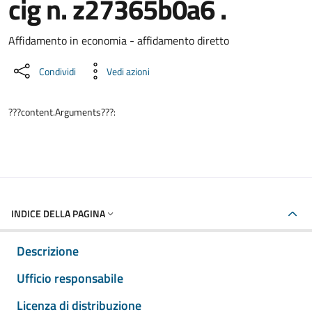
cig n. z27365b0a6 .
Dettaglio del documento
Affidamento in economia - affidamento diretto
Condividi
Vedi azioni
???content.Arguments???:
INDICE DELLA PAGINA
Descrizione
Ufficio responsabile
Licenza di distribuzione