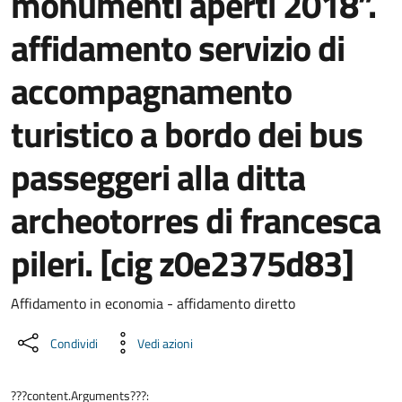
monumenti aperti 2018”.
affidamento servizio di
accompagnamento
turistico a bordo dei bus
passeggeri alla ditta
archeotorres di francesca
pileri. [cig z0e2375d83]
Dettaglio del documento
Affidamento in economia - affidamento diretto
Condividi
Vedi azioni
???content.Arguments???: