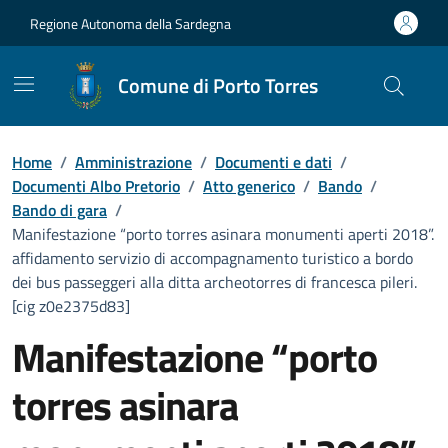
Vai ai contenuti
Vai al Footer
Regione Autonoma della Sardegna
Comune di Porto Torres
Home
/
Amministrazione
/
Documenti e dati
/
Documenti Albo Pretorio
/
Atto generico
/
Bando
/
Bando di gara
/
Manifestazione “porto torres asinara monumenti aperti 2018”.
affidamento servizio di accompagnamento turistico a bordo
dei bus passeggeri alla ditta archeotorres di francesca pileri.
[cig z0e2375d83]
Manifestazione “porto
torres asinara