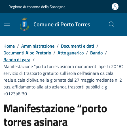
Vai ai contenuti
Vai al Footer
Regione Autonoma della Sardegna
Comune di Porto Torres
Home
/
Amministrazione
/
Documenti e dati
/
Documenti Albo Pretorio
/
Atto generico
/
Bando
/
Bando di gara
/
Manifestazione “porto torres asinara monumenti aperti 2018”.
servizio di trasporto gratuito sull'isola dell'asinara da cala
reale a cala d'oliva nella giornata del 27 maggio mediante n. 2
bus. affidamento alla atp azienda trasporti pubblici cig
z0123b6f30
Manifestazione “porto
torres asinara