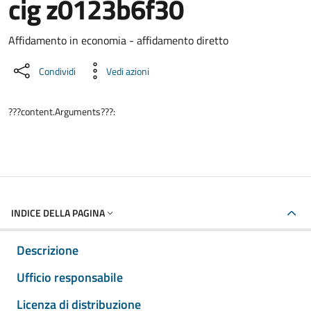
cig z0123b6f30
Dettaglio del documento
Affidamento in economia - affidamento diretto
Condividi
Vedi azioni
???content.Arguments???:
INDICE DELLA PAGINA
Descrizione
Ufficio responsabile
Licenza di distribuzione