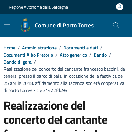
Vai ai contenuti
Vai al Footer
Regione Autonoma della Sardegna
Comune di Porto Torres
Home
/
Amministrazione
/
Documenti e dati
/
Documenti Albo Pretorio
/
Atto generico
/
Bando
/
Bando di gara
/
Realizzazione del concerto del cantante francesco baccini, da
tenersi presso il parco di balai in occasione della festività del
25 aprile 2018. affidamento alla tazenda società cooperativa
di porto torres - cig z4422fdd9a
Realizzazione del
concerto del cantante