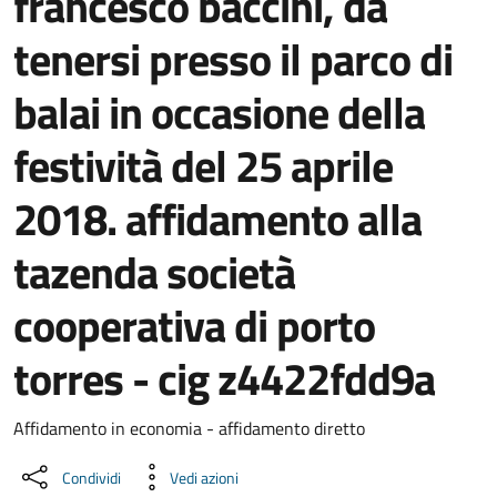
francesco baccini, da
tenersi presso il parco di
balai in occasione della
festività del 25 aprile
2018. affidamento alla
tazenda società
cooperativa di porto
torres - cig z4422fdd9a
Dettaglio del documento
Affidamento in economia - affidamento diretto
Condividi
Vedi azioni