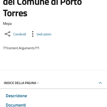
del Comune di Porto
Torres
Dettaglio del documento
Mepa
Condividi
Vedi azioni
???content.Arguments???:
INDICE DELLA PAGINA
Descrizione
Documenti