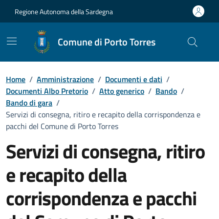
Vai ai contenuti
Vai al Footer
Regione Autonoma della Sardegna
Comune di Porto Torres
Home
/
Amministrazione
/
Documenti e dati
/
Documenti Albo Pretorio
/
Atto generico
/
Bando
/
Bando di gara
/
Servizi di consegna, ritiro e recapito della corrispondenza e
pacchi del Comune di Porto Torres
Servizi di consegna, ritiro
e recapito della
corrispondenza e pacchi