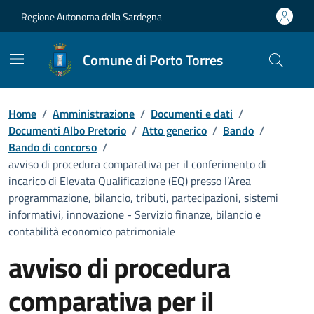
Vai ai contenuti
Vai al Footer
Regione Autonoma della Sardegna
Comune di Porto Torres
Home
/
Amministrazione
/
Documenti e dati
/
Documenti Albo Pretorio
/
Atto generico
/
Bando
/
Bando di concorso
/
avviso di procedura comparativa per il conferimento di
incarico di Elevata Qualificazione (EQ) presso l’Area
programmazione, bilancio, tributi, partecipazioni, sistemi
informativi, innovazione - Servizio finanze, bilancio e
contabilità economico patrimoniale
avviso di procedura
comparativa per il