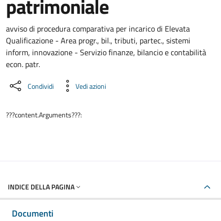
patrimoniale
Dettaglio del documento
avviso di procedura comparativa per incarico di Elevata
Qualificazione - Area progr., bil., tributi, partec., sistemi
inform, innovazione - Servizio finanze, bilancio e contabilità
econ. patr.
Condividi
Vedi azioni
???content.Arguments???:
INDICE DELLA PAGINA
Documenti