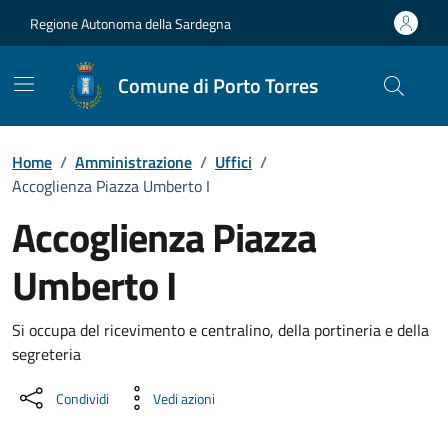
Vai ai contenuti
Vai al Footer
Regione Autonoma della Sardegna
Comune di Porto Torres
Home
/
Amministrazione
/
Uffici
/
Accoglienza Piazza Umberto I
Accoglienza Piazza
Umberto I
Dettaglio dell'unità organizzati
Si occupa del ricevimento e centralino, della portineria e della
segreteria
Condividi
Vedi azioni